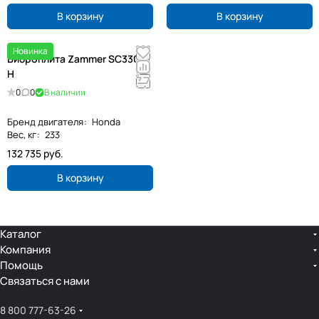
В корзину
В корзину
Новинка
Виброплита Zammer SC330B-
H
0
0
В наличии
Бренд двигателя
:
Honda
Вес, кг
:
233
132 735 руб.
В корзину
Каталог
Компания
Помощь
Связаться с нами
8 800 777-63-26