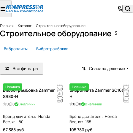
Главная
Каталог
Строительное оборудование
Строительное оборудование
3
Виброплиты
Вибротрамбовки
Все фильтры
Сначала дешевые
Новинка
Новинка
Вибротрамбовка Zammer
Виброплита Zammer SC160B-
SR80-H
H
0
0
В наличии
0
0
В наличии
Бренд двигателя
:
Honda
Бренд двигателя
:
Honda
Вес, кг
:
80
Вес, кг
:
165
67 388 руб.
105 780 руб.