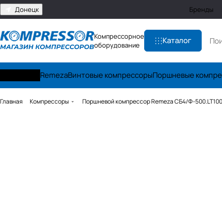
Донецк
Бренды
Компрессорное
Каталог
оборудование
Zammer
Remeza
Винтовые компрессоры
Поршневые компр
Главная
Компрессоры
Поршневой компрессор Remeza СБ4/Ф-500.LT100-