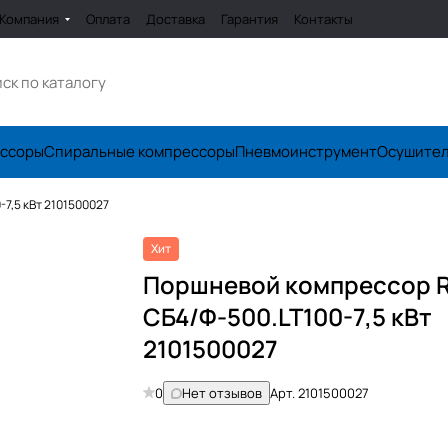
Компания
Оплата
Доставка
Гарантия
Контакты
ессоры
Спиральные компрессоры
Пневмоинструмент
Осушите
7,5 кВт 2101500027
Хит
Поршневой компрессор 
СБ4/Ф-500.LT100-7,5 кВт
2101500027
0
Нет отзывов
Арт.
2101500027