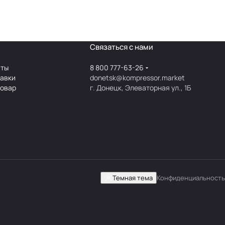
Связаться с нами
аты
8 800 777-63-26
тавки
donetsk@kompressor.market
товар
г. Донецк, Элеваторная ул., 1Б
Темная тема
Конфиденциальность